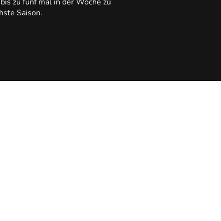
bis zu fünf mal in der Woche zu
hste Saison.
2
rainingsstandorte