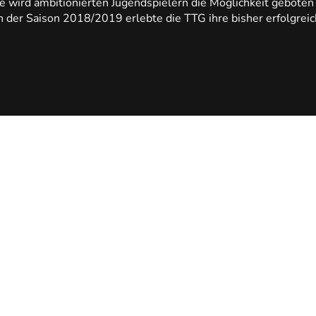
wird ambitionierten Jugendspielern die Möglichkeit geboten 
 In der Saison 2018/2019 erlebte die TTG ihre bisher erfolgreic
1
en
Jugendmannschaft
T