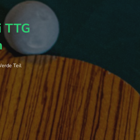
i TTG
n
Werde Teil