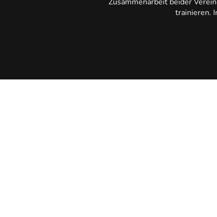
Zusammenarbeit beider Vereine 
trainieren.
5
Herrenmanschaft